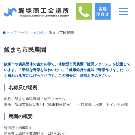
トップページ
その他
飯まち市民農園
飯まち市民農園
飯塚市や農業団体の協力を得て、体験型市民農園「鯰田ファーム」を設置して
います。「新鮮な野菜を味わいたい」「健康維持や趣味で野菜作りをしたい」
と思われる方にはぴったりです。この機会に、是非お申込下さい。
名称及び場所
名称：飯まち市民農園「鯰田ファーム」
場所：飯塚市鯰田1767-1（鯰田郵便局横） ※駐車場、水道、トイレを完備
農園の概要
総面積：約900㎡
区画数：総区画数30区画（1区画20㎡）