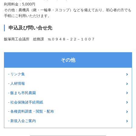
利用料金：5,000円
その他：農機具（鍬・一輪車・スコップ）などを備えており、初心者の方でも
手軽にご利用いただけます。
申込及び問い合せ先
飯塚商工会議所 総務課 ℡０９４８－２２－１００７
その他
- リンク集
- 人材情報
- 飯まち市民農園
- 社会保険諸手続用紙
- 各種資料調査・閲覧・配布
- 新規入会ご案内