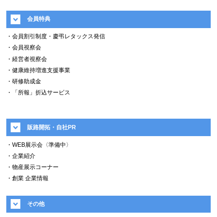
会員特典
・会員割引制度・慶弔レタックス発信
・会員視察会
・経営者視察会
・健康維持増進支援事業
・研修助成金
・「所報」折込サービス
販路開拓・自社PR
・WEB展示会〈準備中〉
・企業紹介
・物産展示コーナー
・創業 企業情報
その他