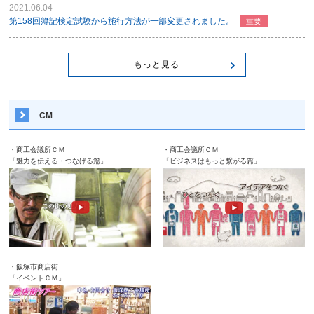
2021.06.04
第158回簿記検定試験から施行方法が一部変更されました。
重要
もっと見る
CM
・商工会議所ＣＭ
・商工会議所ＣＭ
「魅力を伝える・つなげる篇」
「ビジネスはもっと繋がる篇」
・飯塚市商店街
「イベントＣＭ」